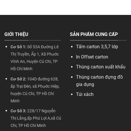
GIỚI THIỆU
SẢN PHẨM CUNG CẤP
Tấm carton 3,5,7 lớp
Cơ Sở 1:
Số 53A Đường Lê
Thị Truyền, Ấp 1, Xã Phước
In Offset carton
Vĩnh An, Huyện Củ Chi, TP
Thùng carton xuất khẩu
Hồ Chí Minh
Thùng carton đựng đồ
Cơ Sở 2:
104D đường 628,
gia dụng
ấp Trại Đèn, xã Phước Hiệp,
huyện Củ Chi, TP Hồ Chí
Túi xách
Minh
Cơ Sở 3:
228/17 Nguyễn
Thị Lắng,ấp Phú Lợi A,xã Củ
Chi, TP Hồ Chí Minh