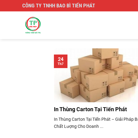
Skip
CÔNG TY TNHH BAO BÌ TIẾN PHÁT
to
content
24
Th7
In Thùng Carton Tại Tiến Phát
In Thùng Carton Tại Tiến Phát – Giải Pháp B
Chất Lượng Cho Doanh ...