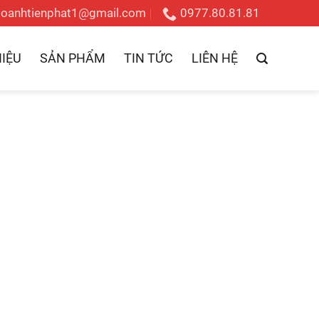
doanhtienphat1@gmail.com
0977.80.81.81
HIỆU
SẢN PHẨM
TIN TỨC
LIÊN HỆ