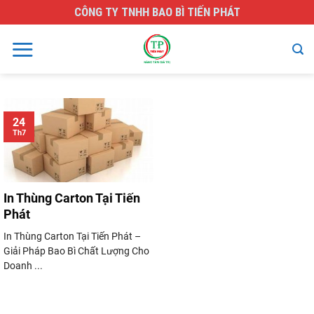
Skip
CÔNG TY TNHH BAO BÌ TIẾN PHÁT
to
content
24
Th7
In Thùng Carton Tại Tiến
Phát
In Thùng Carton Tại Tiến Phát –
Giải Pháp Bao Bì Chất Lượng Cho
Doanh ...