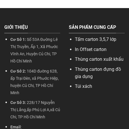
GIỚI THIỆU
SẢN PHẨM CUNG CẤP
Tấm carton 3,5,7 lớp
Cơ Sở 1:
Số 53A Đường Lê
Thị Truyền, Ấp 1, Xã Phước
In Offset carton
Vĩnh An, Huyện Củ Chi, TP
Thùng carton xuất khẩu
Hồ Chí Minh
Thùng carton đựng đồ
Cơ Sở 2:
104D đường 628,
gia dụng
ấp Trại Đèn, xã Phước Hiệp,
huyện Củ Chi, TP Hồ Chí
Túi xách
Minh
Cơ Sở 3:
228/17 Nguyễn
Thị Lắng,ấp Phú Lợi A,xã Củ
Chi, TP Hồ Chí Minh
Email
: