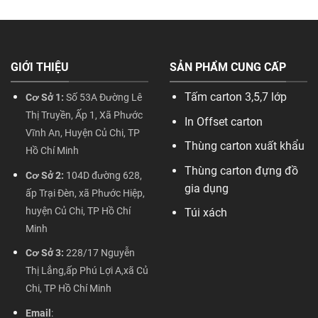
GIỚI THIỆU
SẢN PHẨM CUNG CẤP
Tấm carton 3,5,7 lớp
Cơ Sở 1:
Số 53A Đường Lê
Thị Truyền, Ấp 1, Xã Phước
In Offset carton
Vĩnh An, Huyện Củ Chi, TP
Thùng carton xuất khẩu
Hồ Chí Minh
Thùng carton đựng đồ
Cơ Sở 2:
104D đường 628,
gia dụng
ấp Trại Đèn, xã Phước Hiệp,
huyện Củ Chi, TP Hồ Chí
Túi xách
Minh
Cơ Sở 3:
228/17 Nguyễn
Thị Lắng,ấp Phú Lợi A,xã Củ
Chi, TP Hồ Chí Minh
Email
: