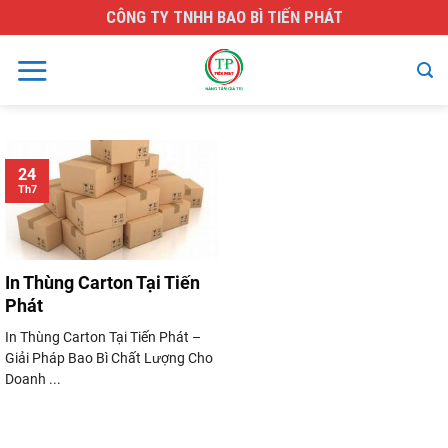
Skip
CÔNG TY TNHH BAO BÌ TIẾN PHÁT
to
content
24
Th7
In Thùng Carton Tại Tiến
Phát
In Thùng Carton Tại Tiến Phát –
Giải Pháp Bao Bì Chất Lượng Cho
Doanh ...