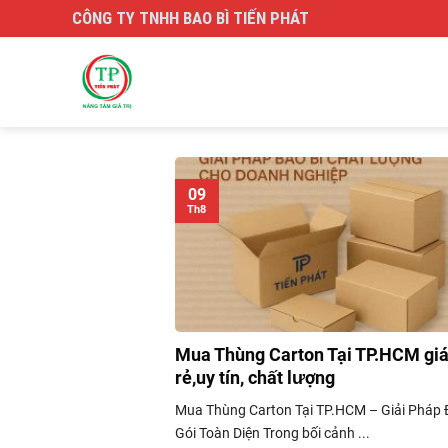
Skip
CÔNG TY TNHH BAO BÌ TIẾN PHÁT
to
content
09
Th8
Mua Thùng Carton Tại TP.HCM gi
rẻ,uy tín, chất lượng
Mua Thùng Carton Tại TP.HCM – Giải Pháp
Gói Toàn Diện Trong bối cảnh ...