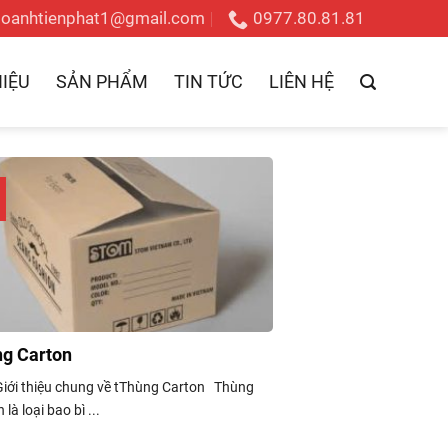
doanhtienphat1@gmail.com
0977.80.81.81
HIỆU
SẢN PHẨM
TIN TỨC
LIÊN HỆ
g Carton
 Giới thiệu chung về tThùng Carton Thùng
 là loại bao bì ...