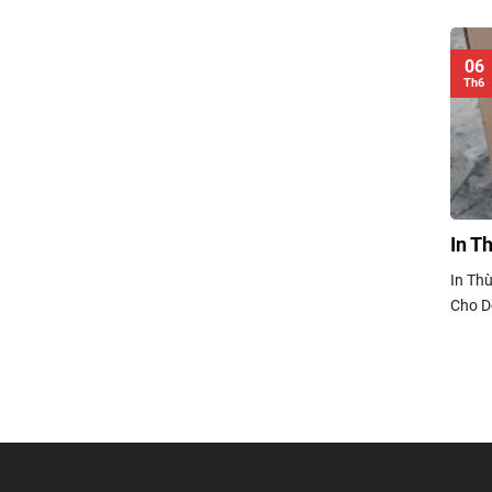
06
Th6
In T
In Th
Cho Do