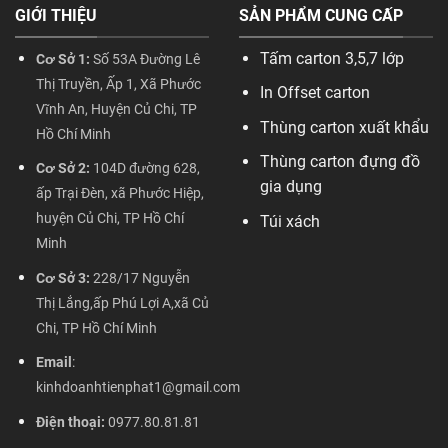
GIỚI THIỆU
SẢN PHẨM CUNG CẤP
Tấm carton 3,5,7 lớp
Cơ Sở 1:
Số 53A Đường Lê
Thị Truyền, Ấp 1, Xã Phước
In Offset carton
Vĩnh An, Huyện Củ Chi, TP
Thùng carton xuất khẩu
Hồ Chí Minh
Thùng carton đựng đồ
Cơ Sở 2:
104D đường 628,
gia dụng
ấp Trại Đèn, xã Phước Hiệp,
huyện Củ Chi, TP Hồ Chí
Túi xách
Minh
Cơ Sở 3:
228/17 Nguyễn
Thị Lắng,ấp Phú Lợi A,xã Củ
Chi, TP Hồ Chí Minh
Email
:
kinhdoanhtienphat1@gmail.com
Điện thoại:
0977.80.81.81