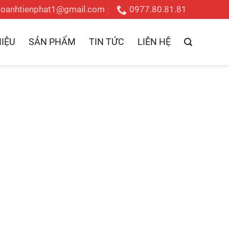
doanhtienphat1@gmail.com
0977.80.81.81
HIỆU
SẢN PHẨM
TIN TỨC
LIÊN HỆ