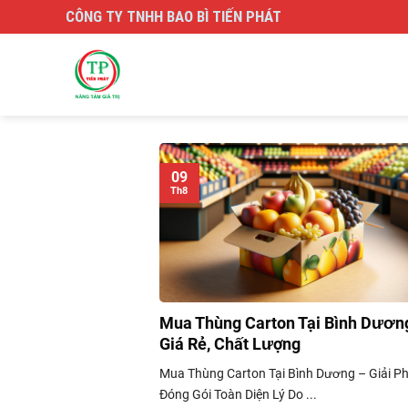
Skip
CÔNG TY TNHH BAO BÌ TIẾN PHÁT
to
content
09
Th8
Mua Thùng Carton Tại Bình Dươn
Giá Rẻ, Chất Lượng
Mua Thùng Carton Tại Bình Dương – Giải P
Đóng Gói Toàn Diện Lý Do ...