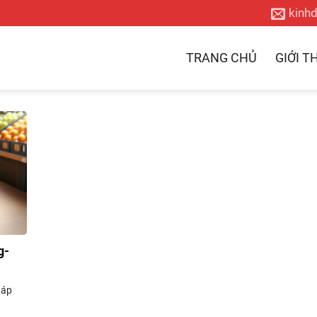
kinh
TRANG CHỦ
GIỚI T
g-
háp