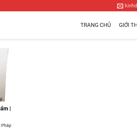
kinh
TRANG CHỦ
GIỚI T
ẩm |
i Pháp