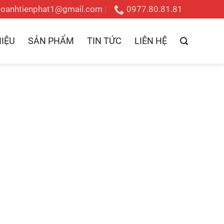
doanhtienphat1@gmail.com
0977.80.81.81
HIỆU
SẢN PHẨM
TIN TỨC
LIÊN HỆ