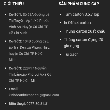
GIỚI THIỆU
SẢN PHẨM CUNG CẤP
Tấm carton 3,5,7 lớp
Cơ Sở 1:
Số 53A Đường Lê
Thị Truyền, Ấp 1, Xã Phước
In Offset carton
Vĩnh An, Huyện Củ Chi, TP
Thùng carton xuất khẩu
Hồ Chí Minh
Thùng carton đựng đồ
Cơ Sở 2:
104D đường 628,
gia dụng
ấp Trại Đèn, xã Phước Hiệp,
huyện Củ Chi, TP Hồ Chí
Túi xách
Minh
Cơ Sở 3:
228/17 Nguyễn
Thị Lắng,ấp Phú Lợi A,xã Củ
Chi, TP Hồ Chí Minh
Email
:
kinhdoanhtienphat1@gmail.com
Điện thoại:
0977.80.81.81