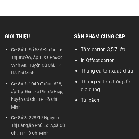
GIỚI THIỆU
SẢN PHẨM CUNG CẤP
Tấm carton 3,5,7 lớp
Cơ Sở 1:
Số 53A Đường Lê
Thị Truyền, Ấp 1, Xã Phước
In Offset carton
Vĩnh An, Huyện Củ Chi, TP
Thùng carton xuất khẩu
Hồ Chí Minh
Thùng carton đựng đồ
Cơ Sở 2:
104D đường 628,
gia dụng
ấp Trại Đèn, xã Phước Hiệp,
huyện Củ Chi, TP Hồ Chí
Túi xách
Minh
Cơ Sở 3:
228/17 Nguyễn
Thị Lắng,ấp Phú Lợi A,xã Củ
Chi, TP Hồ Chí Minh