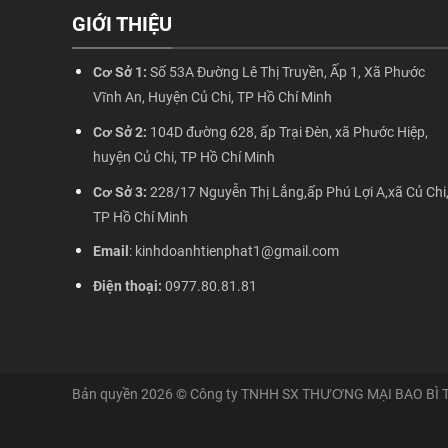
GIỚI THIỆU
Cơ Sở 1:
Số 53A Đường Lê Thị Truyền, Ấp 1, Xã Phước
Vĩnh An, Huyện Củ Chi, TP Hồ Chí Minh
Cơ Sở 2:
104D đường 628, ấp Trại Đèn, xã Phước Hiệp,
huyện Củ Chi, TP Hồ Chí Minh
Cơ Sở 3:
228/17 Nguyễn Thị Lắng,ấp Phú Lợi A,xã Củ Chi
TP Hồ Chí Minh
Email
: kinhdoanhtienphat1@gmail.com
Điện thoại:
0977.80.81.81
Bản quyền 2026 © Công ty TNHH SX THƯƠNG MẠI BAO BÌ 