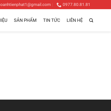
doanhtienphat1@gmail.com
0977.80.81.81
HIỆU
SẢN PHẨM
TIN TỨC
LIÊN HỆ