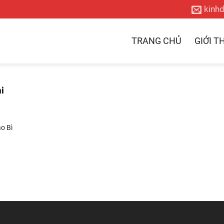
kinh
TRANG CHỦ
GIỚI T
i
o Bì