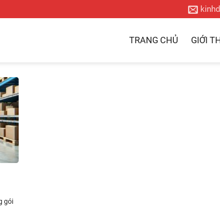
kinh
TRANG CHỦ
GIỚI T
i
g gói