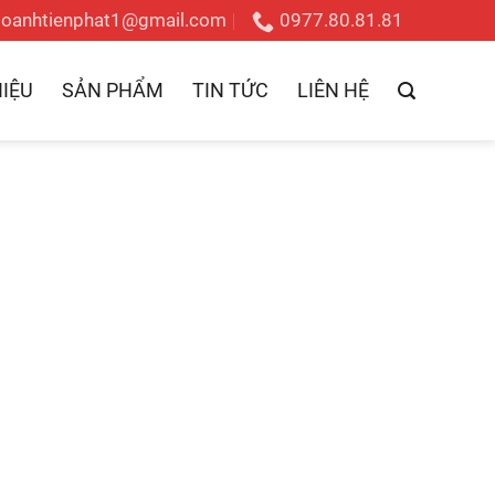
doanhtienphat1@gmail.com
0977.80.81.81
HIỆU
SẢN PHẨM
TIN TỨC
LIÊN HỆ