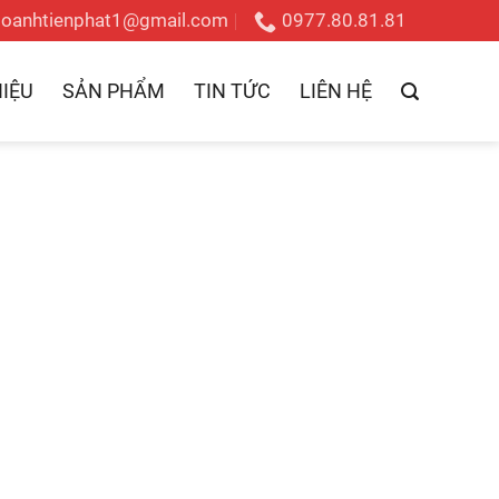
doanhtienphat1@gmail.com
0977.80.81.81
HIỆU
SẢN PHẨM
TIN TỨC
LIÊN HỆ