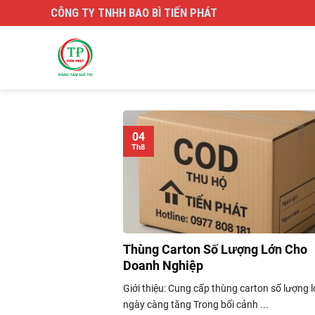
Skip
CÔNG TY TNHH BAO BÌ TIẾN PHÁT
to
content
04
Th8
Thùng Carton Số Lượng Lớn Cho
Doanh Nghiệp
Giới thiệu: Cung cấp thùng carton số lượng 
ngày càng tăng Trong bối cảnh ...