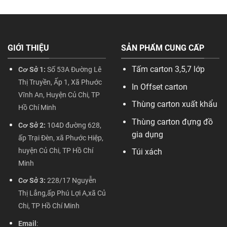
GIỚI THIỆU
SẢN PHẨM CUNG CẤP
Tấm carton 3,5,7 lớp
Cơ Sở 1:
Số 53A Đường Lê
Thị Truyền, Ấp 1, Xã Phước
In Offset carton
Vĩnh An, Huyện Củ Chi, TP
Thùng carton xuất khẩu
Hồ Chí Minh
Thùng carton đựng đồ
Cơ Sở 2:
104D đường 628,
gia dụng
ấp Trại Đèn, xã Phước Hiệp,
huyện Củ Chi, TP Hồ Chí
Túi xách
Minh
Cơ Sở 3:
228/17 Nguyễn
Thị Lắng,ấp Phú Lợi A,xã Củ
Chi, TP Hồ Chí Minh
Email
: