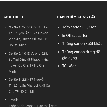
GIỚI THIỆU
SẢN PHẨM CUNG CẤP
Tấm carton 3,5,7 lớp
Cơ Sở 1:
Số 53A Đường Lê
Thị Truyền, Ấp 1, Xã Phước
In Offset carton
Vĩnh An, Huyện Củ Chi, TP
Thùng carton xuất khẩu
Hồ Chí Minh
Thùng carton đựng đồ
Cơ Sở 2:
104D đường 628,
gia dụng
ấp Trại Đèn, xã Phước Hiệp,
huyện Củ Chi, TP Hồ Chí
Túi xách
Minh
Cơ Sở 3:
228/17 Nguyễn
Thị Lắng,ấp Phú Lợi A,xã Củ
Chi, TP Hồ Chí Minh
Email
:
kinhdoanhtienphat1@gmail.com