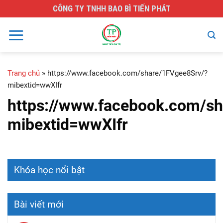
Skip
CÔNG TY TNHH BAO BÌ TIẾN PHÁT
to
content
Trang chủ
»
https://www.facebook.com/share/1FVgee8Srv/?
mibextid=wwXIfr
https://www.facebook.com/s
mibextid=wwXIfr
Khóa học nổi bật
Bài viết mới