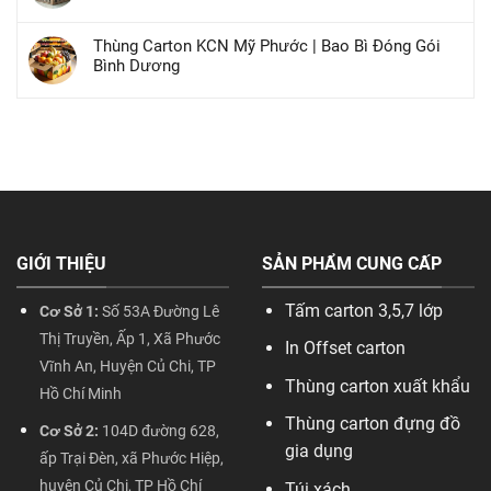
Thùng Carton KCN Mỹ Phước | Bao Bì Đóng Gói
Bình Dương
GIỚI THIỆU
SẢN PHẨM CUNG CẤP
Tấm carton 3,5,7 lớp
Cơ Sở 1:
Số 53A Đường Lê
Thị Truyền, Ấp 1, Xã Phước
In Offset carton
Vĩnh An, Huyện Củ Chi, TP
Thùng carton xuất khẩu
Hồ Chí Minh
Thùng carton đựng đồ
Cơ Sở 2:
104D đường 628,
gia dụng
ấp Trại Đèn, xã Phước Hiệp,
huyện Củ Chi, TP Hồ Chí
Túi xách