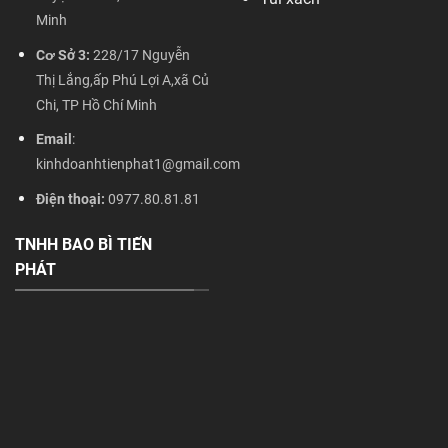
Minh
Cơ Sở 3:
228/17 Nguyễn
Thị Lắng,ấp Phú Lợi A,xã Củ
Chi, TP Hồ Chí Minh
Email
:
kinhdoanhtienphat1@gmail.com
Điện thoại:
0977.80.81.81
TNHH BAO BÌ TIẾN
PHÁT