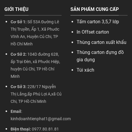
GIỚI THIỆU
SẢN PHẨM CUNG CẤP
Tấm carton 3,5,7 lớp
Cơ Sở 1:
Số 53A Đường Lê
Thị Truyền, Ấp 1, Xã Phước
In Offset carton
Vĩnh An, Huyện Củ Chi, TP
Thùng carton xuất khẩu
Hồ Chí Minh
Thùng carton đựng đồ
Cơ Sở 2:
104D đường 628,
gia dụng
ấp Trại Đèn, xã Phước Hiệp,
huyện Củ Chi, TP Hồ Chí
Túi xách
Minh
Cơ Sở 3:
228/17 Nguyễn
Thị Lắng,ấp Phú Lợi A,xã Củ
Chi, TP Hồ Chí Minh
Email
:
kinhdoanhtienphat1@gmail.com
Điện thoại:
0977.80.81.81