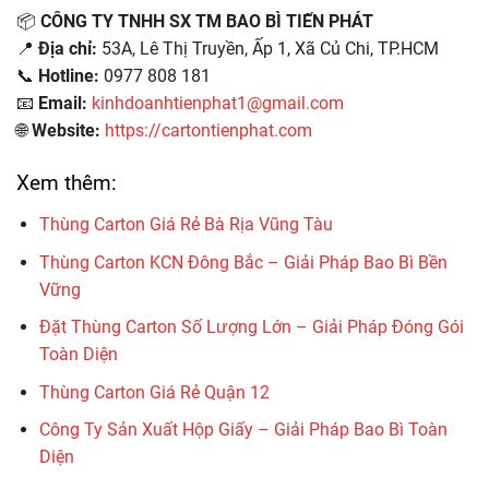
📦
CÔNG TY TNHH SX TM BAO BÌ TIẾN PHÁT
📍
Địa chỉ:
53A, Lê Thị Truyền, Ấp 1, Xã Củ Chi, TP.HCM
📞
Hotline:
0977 808 181
📧
Email:
kinhdoanhtienphat1@gmail.com
🌐
Website:
https://cartontienphat.com
Xem thêm:
Thùng Carton Giá Rẻ Bà Rịa Vũng Tàu
Thùng Carton KCN Đông Bắc – Giải Pháp Bao Bì Bền
Vững
Đặt Thùng Carton Số Lượng Lớn – Giải Pháp Đóng Gói
Toàn Diện
Thùng Carton Giá Rẻ Quận 12
Công Ty Sản Xuất Hộp Giấy – Giải Pháp Bao Bì Toàn
Diện