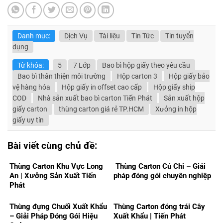
Danh mục:
Dịch Vụ
Tài liệu
Tin Tức
Tin tuyển
dụng
Từ khóa:
5
7 Lớp
Bao bì hộp giấy theo yêu cầu
Bao bì thân thiện môi trường
Hộp carton 3
Hộp giấy bảo
vệ hàng hóa
Hộp giấy in offset cao cấp
Hộp giấy ship
COD
Nhà sản xuất bao bì carton Tiến Phát
Sản xuất hộp
giấy carton
thùng carton giá rẻ TP.HCM
Xưởng in hộp
giấy uy tín
Bài viết cùng chủ đề:
Thùng Carton Khu Vực Long
Thùng Carton Củ Chi – Giải
An | Xưởng Sản Xuất Tiến
pháp đóng gói chuyên nghiệp
Phát
Thùng đựng Chuối Xuất Khẩu
Thùng Carton đóng trái Cây
– Giải Pháp Đóng Gói Hiệu
Xuất Khẩu | Tiến Phát