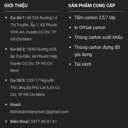
GIỚI THIỆU
SẢN PHẨM CUNG CẤP
Tấm carton 3,5,7 lớp
Cơ Sở 1:
Số 53A Đường Lê
Thị Truyền, Ấp 1, Xã Phước
In Offset carton
Vĩnh An, Huyện Củ Chi, TP
Thùng carton xuất khẩu
Hồ Chí Minh
Thùng carton đựng đồ
Cơ Sở 2:
104D đường 628,
gia dụng
ấp Trại Đèn, xã Phước Hiệp,
huyện Củ Chi, TP Hồ Chí
Túi xách
Minh
Cơ Sở 3:
228/17 Nguyễn
Thị Lắng,ấp Phú Lợi A,xã Củ
Chi, TP Hồ Chí Minh
Email
:
kinhdoanhtienphat1@gmail.com
Điện thoại:
0977.80.81.81