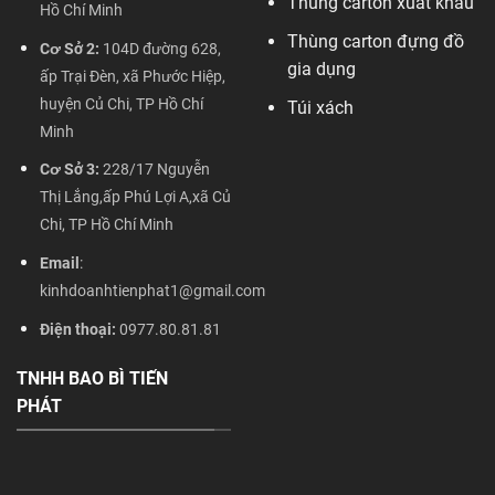
Thùng carton xuất khẩu
Hồ Chí Minh
Thùng carton đựng đồ
Cơ Sở 2:
104D đường 628,
gia dụng
ấp Trại Đèn, xã Phước Hiệp,
huyện Củ Chi, TP Hồ Chí
Túi xách
Minh
Cơ Sở 3:
228/17 Nguyễn
Thị Lắng,ấp Phú Lợi A,xã Củ
Chi, TP Hồ Chí Minh
Email
:
kinhdoanhtienphat1@gmail.com
Điện thoại:
0977.80.81.81
TNHH BAO BÌ TIẾN
PHÁT