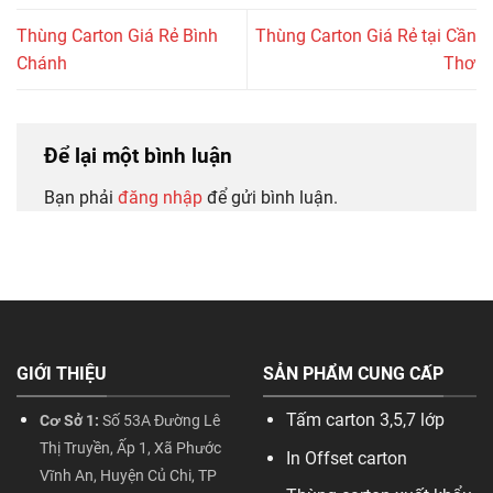
Thùng Carton Giá Rẻ Bình
Thùng Carton Giá Rẻ tại Cần
Chánh
Thơ
Để lại một bình luận
Bạn phải
đăng nhập
để gửi bình luận.
GIỚI THIỆU
SẢN PHẨM CUNG CẤP
Tấm carton 3,5,7 lớp
Cơ Sở 1:
Số 53A Đường Lê
Thị Truyền, Ấp 1, Xã Phước
In Offset carton
Vĩnh An, Huyện Củ Chi, TP