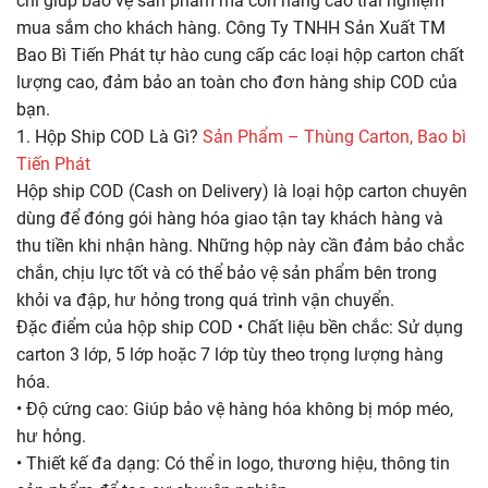
chỉ giúp bảo vệ sản phẩm mà còn nâng cao trải nghiệm
mua sắm cho khách hàng. Công Ty TNHH Sản Xuất TM
Bao Bì Tiến Phát tự hào cung cấp các loại hộp carton chất
lượng cao, đảm bảo an toàn cho đơn hàng ship COD của
bạn.
1. Hộp Ship COD Là Gì?
Sản Phẩm – Thùng Carton, Bao bì
Tiến Phát
Hộp ship COD (Cash on Delivery) là loại hộp carton chuyên
dùng để đóng gói hàng hóa giao tận tay khách hàng và
thu tiền khi nhận hàng. Những hộp này cần đảm bảo chắc
chắn, chịu lực tốt và có thể bảo vệ sản phẩm bên trong
khỏi va đập, hư hỏng trong quá trình vận chuyển.
Đặc điểm của hộp ship COD • Chất liệu bền chắc: Sử dụng
carton 3 lớp, 5 lớp hoặc 7 lớp tùy theo trọng lượng hàng
hóa.
• Độ cứng cao: Giúp bảo vệ hàng hóa không bị móp méo,
hư hỏng.
• Thiết kế đa dạng: Có thể in logo, thương hiệu, thông tin