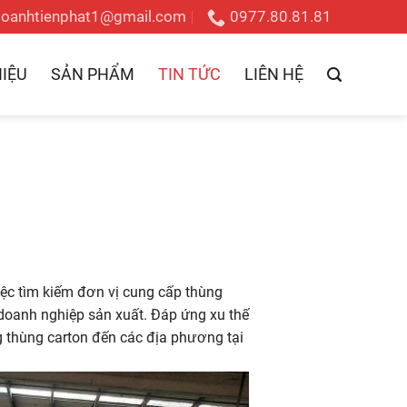
doanhtienphat1@gmail.com
0977.80.81.81
HIỆU
SẢN PHẨM
TIN TỨC
LIÊN HỆ
iệc tìm kiếm đơn vị cung cấp thùng
à doanh nghiệp sản xuất. Đáp ứng xu thế
thùng carton đến các địa phương tại