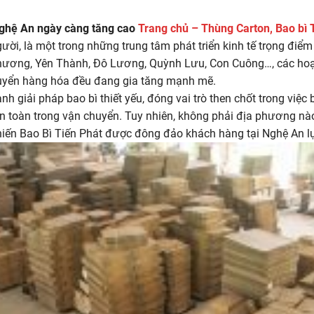
Nghệ An ngày càng tăng cao
Trang chủ – Thùng Carton, Bao bì 
gười, là một trong những trung tâm phát triển kinh tế trọng điể
ương, Yên Thành, Đô Lương, Quỳnh Lưu, Con Cuông…, các hoạt
huyển hàng hóa đều đang gia tăng mạnh mẽ.
nh giải pháp bao bì thiết yếu, đóng vai trò then chốt trong việc
 toàn trong vận chuyển. Tuy nhiên, không phải địa phương nà
khiến Bao Bì Tiến Phát được đông đảo khách hàng tại Nghệ An l