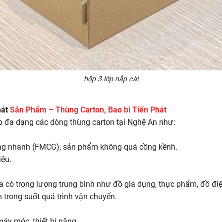
hộp 3 lớp nắp cài
hát
Sản Phẩm – Thùng Carton, Bao bì Tiến Phát
p đa dạng các dòng thùng carton tại Nghệ An như:
ùng nhanh (FMCG), sản phẩm không quá cồng kềnh.
iệu.
 có trọng lượng trung bình như đồ gia dụng, thực phẩm, đồ điệ
n trong suốt quá trình vận chuyển.
áy móc, thiết bị nặng.