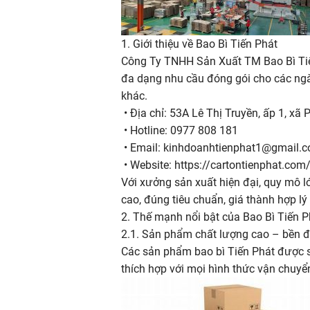
1. Giới thiệu về Bao Bì Tiến Phát
Công Ty TNHH Sản Xuất TM Bao Bì Tiến P
đa dạng nhu cầu đóng gói cho các ngà
khác.
• Địa chỉ: 53A Lê Thị Truyền, ấp 1, xã
• Hotline: 0977 808 181
• Email: kinhdoanhtienphat1@gmail.
• Website: https://cartontienphat.com
Với xưởng sản xuất hiện đại, quy mô 
cao, đúng tiêu chuẩn, giá thành hợp lý
2. Thế mạnh nổi bật của Bao Bì Tiến P
2.1. Sản phẩm chất lượng cao – bền đ
Các sản phẩm bao bì Tiến Phát được sả
thích hợp với mọi hình thức vận chuyển