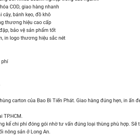
 hóa COD, giao hàng nhanh
 cây, bánh kẹo, đồ khô
g thương hiệu cao cấp
a đập, bảo vệ sản phẩm tốt
, in logo thương hiệu sắc nét
 phí
p
thùng carton của Bao Bì Tiến Phát. Giao hàng đúng hẹn, in ấn đ
ại TP.HCM.
ng kể chi phí đóng gói nhờ tư vấn đúng loại thùng phù hợp. Sẽ ti
ối nông sản ở Long An.