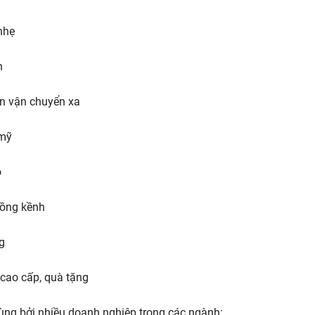
nhẹ
n
ần vận chuyển xa
 mỹ
o
cồng kềnh
g
cao cấp, quà tặng
ùng bởi nhiều doanh nghiệp trong các ngành: