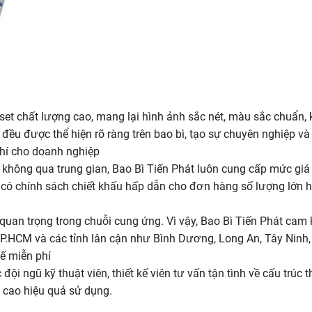
set chất lượng cao, mang lại hình ảnh sắc nét, màu sắc chuẩn, 
ều được thể hiện rõ ràng trên bao bì, tạo sự chuyên nghiệp và
 phí cho doanh nghiệp
ng, không qua trung gian, Bao Bì Tiến Phát luôn cung cấp mức gi
i có chính sách chiết khấu hấp dẫn cho đơn hàng số lượng lớn h
tố quan trọng trong chuỗi cung ứng. Vì vậy, Bao Bì Tiến Phát c
i TP.HCM và các tỉnh lân cận như Bình Dương, Long An, Tây Ninh
kế miễn phí
i ngũ kỹ thuật viên, thiết kế viên tư vấn tận tình về cấu trúc t
g cao hiệu quả sử dụng.