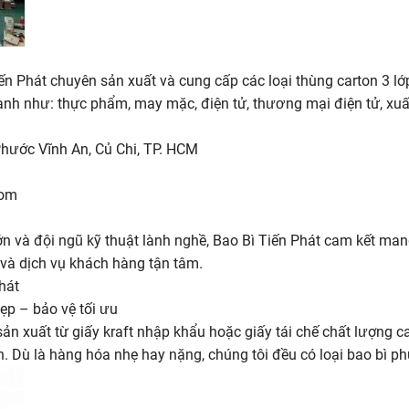
hát chuyên sản xuất và cung cấp các loại thùng carton 3 lớp, 5
nh như: thực phẩm, may mặc, điện tử, thương mại điện tử, xuấ
 Phước Vĩnh An, Củ Chi, TP. HCM
com
/
lớn và đội ngũ kỹ thuật lành nghề, Bao Bì Tiến Phát cam kết m
 và dịch vụ khách hàng tận tâm.
hát
ẹp – bảo vệ tối ưu
n xuất từ giấy kraft nhập khẩu hoặc giấy tái chế chất lượng ca
. Dù là hàng hóa nhẹ hay nặng, chúng tôi đều có loại bao bì ph