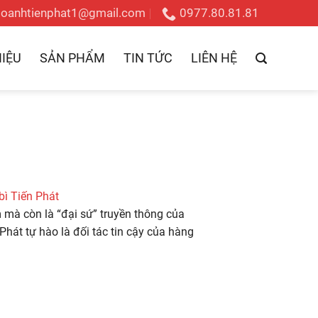
doanhtienphat1@gmail.com
0977.80.81.81
HIỆU
SẢN PHẨM
TIN TỨC
LIÊN HỆ
bì Tiến Phát
 mà còn là “đại sứ” truyền thông của
Phát tự hào là đối tác tin cậy của hàng