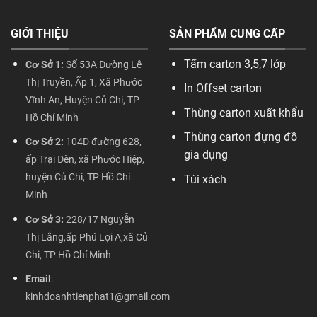
GIỚI THIỆU
SẢN PHẨM CUNG CẤP
Tấm carton 3,5,7 lớp
Cơ Sở 1:
Số 53A Đường Lê
Thị Truyền, Ấp 1, Xã Phước
In Offset carton
Vĩnh An, Huyện Củ Chi, TP
Thùng carton xuất khẩu
Hồ Chí Minh
Thùng carton đựng đồ
Cơ Sở 2:
104D đường 628,
gia dụng
ấp Trại Đèn, xã Phước Hiệp,
huyện Củ Chi, TP Hồ Chí
Túi xách
Minh
Cơ Sở 3:
228/17 Nguyễn
Thị Lắng,ấp Phú Lợi A,xã Củ
Chi, TP Hồ Chí Minh
Email
:
kinhdoanhtienphat1@gmail.com