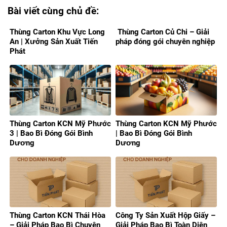
Bài viết cùng chủ đề:
Thùng Carton Khu Vực Long
Thùng Carton Củ Chi – Giải
An | Xưởng Sản Xuất Tiến
pháp đóng gói chuyên nghiệp
Phát
Thùng Carton KCN Mỹ Phước
Thùng Carton KCN Mỹ Phước
3 | Bao Bì Đóng Gói Bình
| Bao Bì Đóng Gói Bình
Dương
Dương
Thùng Carton KCN Thái Hòa
Công Ty Sản Xuất Hộp Giấy –
– Giải Pháp Bao Bì Chuyên
Giải Pháp Bao Bì Toàn Diện