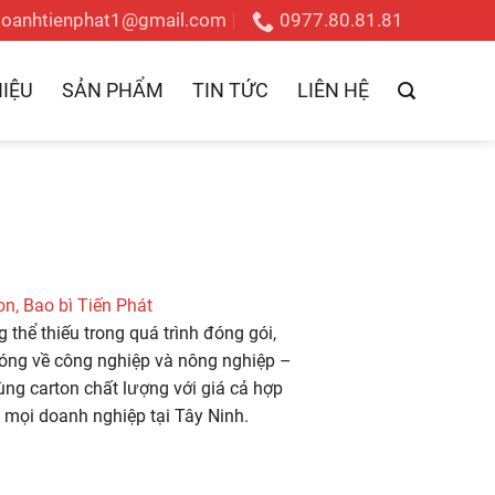
doanhtienphat1@gmail.com
0977.80.81.81
HIỆU
SẢN PHẨM
TIN TỨC
LIÊN HỆ
n, Bao bì Tiến Phát
thể thiếu trong quá trình đóng gói,
hóng về công nghiệp và nông nghiệp –
ùng carton chất lượng với giá cả hợp
 mọi doanh nghiệp tại Tây Ninh.